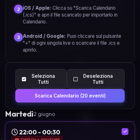
iOS / Apple:
Clicca su "Scarica Calendario
2
(.ics)" e apri il file scaricato per importarlo in
Calendario.
Android / Google:
Puoi cliccare sul pulsante
3
"+" di ogni singola live o scaricare il file .ics e
aprirlo.
Seleziona
Deseleziona
Tutti
Tutti
Scarica Calendario (20 eventi)
Martedì
2 giugno
22:00 - 00:30
TWITCH + YOUTUBE